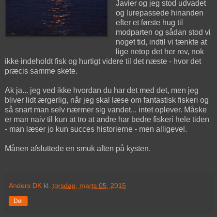
Javier og jeg stod udvadet
og lurepassede hinanden
efter et første hug til
modparten og sådan stod vi
noget tid, indtil vi tænkte at
lige netop det her rev, nok
ikke indeholdt fisk og hurtigt videre til det næste - hvor det
præcis samme skete.
Ak ja... jeg ved ikke hvordan du har det med det, men jeg
bliver lidt ærgerlig, når jeg skal læse om fantastisk fiskeri og
så snart man selv nærmer sig vandet... intet oplever. Måske
er man naiv til kun at tro at andre har bedre fiskeri hele tiden
- man læser jo kun succes historierne - men alligevel.
Månen afsluttede en smuk aften på kysten.
Anders DK
kl.
torsdag, marts 05, 2015
Del