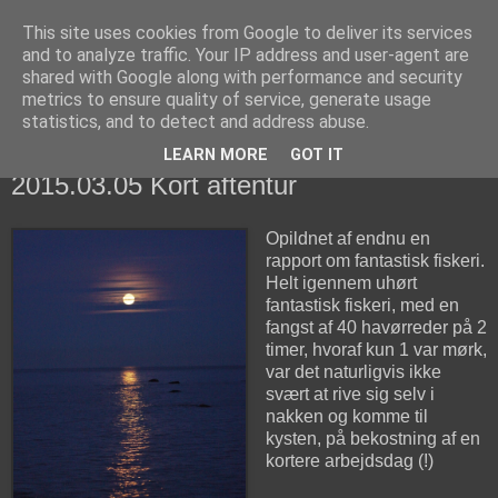
This site uses cookies from Google to deliver its services
fiskedagbog.dk
and to analyze traffic. Your IP address and user-agent are
shared with Google along with performance and security
metrics to ensure quality of service, generate usage
Havørredfiskeri, tordenvejr og rav i (en skøn?) tre-enighed
statistics, and to detect and address abuse.
LEARN MORE
GOT IT
torsdag den 5. marts 2015
2015.03.05 Kort aftentur
Opildnet af endnu en
rapport om fantastisk fiskeri.
Helt igennem uhørt
fantastisk fiskeri, med en
fangst af 40 havørreder på 2
timer, hvoraf kun 1 var mørk,
var det naturligvis ikke
svært at rive sig selv i
nakken og komme til
kysten, på bekostning af en
kortere arbejdsdag (!)