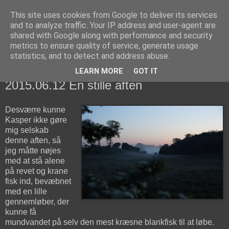
This site uses cookies from Google to deliver its services
fiskedagbog.dk
and to analyze traffic. Your IP address and user-agent are
shared with Google along with performance and security
metrics to ensure quality of service, generate usage
Havørredfiskeri, tordenvejr og rav i (en skøn?) tre-enighed
statistics, and to detect and address abuse.
LEARN MORE
GOT IT
fredag den 12. juni 2015
2015.06.12 En stille aften
Desværre kunne
Kasper ikke gøre
mig selskab
denne aften, så
jeg måtte nøjes
med at stå alene
på revet og krane
fisk ind, bevæbnet
med en lille
gennemløber, der
kunne få
mundvandet på selv den mest kræsne blankfisk til at løbe.