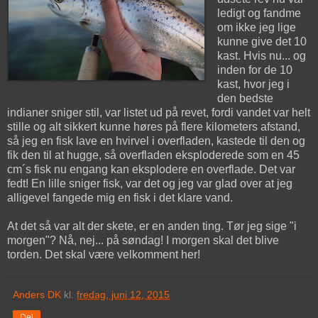
ledigt og fandme
om ikke jeg lige
kunne give det 10
kast. Hvis nu... og
inden for de 10
kast, hvor jeg i
den bedste
indianer sniger stil, var listet ud på revet, fordi vandet var helt
stille og alt sikkert kunne høres på flere kilometers afstand,
så jeg en fisk lave en hvirvel i overfladen, kastede til den og
fik den til at hugge, så overfladen eksploderede som en 45
cm´s fisk nu engang kan eksplodere en overflade. Det var
fedt! En lille sniger fisk, var det og jeg var glad over at jeg
alligevel fangede mig en fisk i det klare vand.
At det så var alt der skete, er en anden ting. Tør jeg sige "i
morgen"? Nå, nej... på søndag! I morgen skal det blive
torden. Det skal være velkomment her!
Anders DK
kl.
fredag, juni 12, 2015
Del