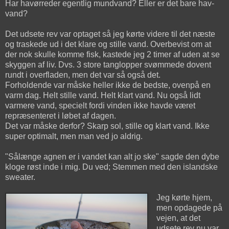
Har havørreder egentlig mundvand? Eller er det bare hav-
vand?
Det udsete rev var optaget så jeg kørte videre til det næste
og traskede ud i det klare og stille vand. Overbevist om at
der nok skulle komme fisk, kastede jeg 2 timer af uden at se
skyggen af liv. Dvs. 3 store tanglopper svømmede dovent
rundt i overfladen, men det var så også det.
Forholdende var måske heller ikke de bedste, ovenpå en
varm dag. Helt stille vand. Helt klart vand. Nu også lidt
varmere vand, specielt fordi vinden ikke havde været
repræsenteret i løbet af dagen.
Det var måske derfor? Skarp sol, stille og klart vand. Ikke
super optimalt, men man ved jo aldrig.
"Sålænge agnen er i vandet kan alt jo ske" sagde den dybe
kloge røst inde i mig. Du ved; Stemmen med den islandske
sweater.
Jeg kørte hjem,
men opdagede på
vejen, at det
udsete rev nu var