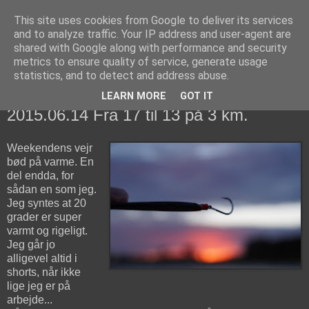
This site uses cookies from Google to deliver its services
fiskedagbog.dk
and to analyze traffic. Your IP address and user-agent are
shared with Google along with performance and security
metrics to ensure quality of service, generate usage
Havørredfiskeri, tordenvejr og rav i (en skøn?) tre-enighed
statistics, and to detect and address abuse.
LEARN MORE
GOT IT
søndag den 14. juni 2015
2015.06.14 Fra 17 til 13 på 3 km.
Weekendens vejr
bød på varme. En
del endda, for
sådan en som jeg.
Jeg syntes at 20
grader er super
varmt og rigeligt.
Jeg går jo
alligevel altid i
shorts, når ikke
lige jeg er på
arbejde...