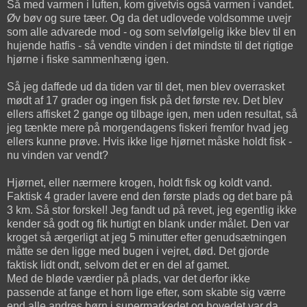
Så med varmen i luften, kom givetvis også varmen i vandet.
Øv bøv og sure tæer. Og da det udlovede voldsomme uvejr
som alle advarede mod - og som selvfølgelig ikke blev til en
hujende hatfis - så vendte vinden i det mindste til det rigtige
hjørne i fiske sammenhæng igen.
Så jeg daffede ud da tiden var til det, men blev overrasket
mødt af 17 grader og ingen fisk på det første rev. Det blev
ellers affisket 2 gange og tilbage igen, men uden resultat, så
jeg tænkte mere på morgendagens fiskeri fremfor hvad jeg
ellers kunne prøve. Hvis ikke lige hjørnet måske holdt fisk -
nu vinden var vendt?
Hjørnet, eller nærmere krogen, holdt fisk og koldt vand.
Faktisk 4 grader lavere end den første plads og det bare på
3 km. Så stor forskel! Jeg fandt ud på revet, jeg egentlig ikke
kender så godt og fik hurtigt en blank under målet. Den var
kroget så ærgerligt at jeg 5 minutter efter genudsætningen
måtte se den ligge med bugen i vejret, død. Det gjorde
faktisk lidt ondt, selvom det er en del af gamet.
Med de bløde værdier på plads, var det derfor ikke
passende at fange et horn lige efter, som skabte sig værre
end alle andres børn i supermarkedet og hovedet var da