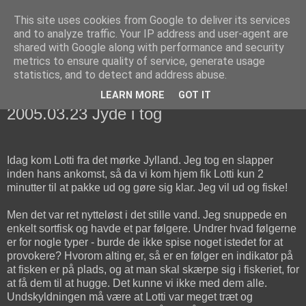
This site uses cookies from Google to deliver its services
fiskedagbog.dk
and to analyze traffic. Your IP address and user-agent are
shared with Google along with performance and security
metrics to ensure quality of service, generate usage
Havørredfiskeri, tordenvejr og rav i (en skøn?) tre-enighed
statistics, and to detect and address abuse.
LEARN MORE
GOT IT
onsdag den 23. marts 2005
2005.03.23 Jyde i tog
Idag kom Lotti fra det mørke Jylland. Jeg tog en slapper
inden hans ankomst, så da vi kom hjem fik Lotti kun 2
minutter til at pakke ud og gøre sig klar. Jeg vil ud og fiske!
Men det var ret nytteløst i det stille vand. Jeg snuppede en
enkelt sortfisk og havde et par følgere. Undrer hvad følgerne
er for nogle typer - burde de ikke spise noget istedet for at
provokere? Hvorom alting er, så er en følger en indikator på
at fisken er på plads, og at man skal skærpe sig i fiskeriet, for
at få dem til at hugge. Det kunne vi ikke med dem alle.
Undskyldningen må være at Lotti var meget træt og