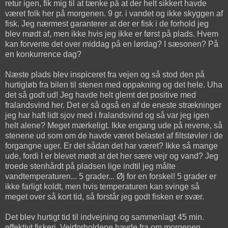
retur igen, fik mig til at tænke på at der helt sikkert havde
været folk her på morgenen. 9 gr. i vandet og ikke skyggen af
fisk. Jeg nærmest garanterer at der er fisk i de forhold jeg
blev mødt af, men ikke hvis jeg ikke er først på plads. Hvem
kan forvente det over middag på en lørdag? I sæsonen? På
en konkurrence dag?
Næste plads blev inspiceret fra vejen og så stod den på
hurtigløb fra bilen til stenen med oppakning og det hele. Uha
det så godt ud! Jeg havde helt glemt det positive med
fralandsvind her. Det er så også en af de eneste strækninger
jeg har haft lidt sjov med i fralandsvind og så var jeg igen
helt alene? Meget mærkeligt. Ikke engang ude på revene, så
stenene ud som om de havde været belastet af filtstøvler i de
forgangne uger. Er det sådan det har været? Ikke så mange
ude, fordi I er blevet mødt at det her sære vejr og vand? Jeg
troede stenhårdt på pladsen lige indtil jeg målte
vandtemperaturen... 5 grader... Øj for en forskel! 5 grader er
ikke farligt koldt, men hvis temperaturen kan svinge så
meget over så kort tid, så forstår jeg godt fisken er svær.
Det blev hurtigt tid til indvejning og sammenlagt 45 min.
effektivt fiskeri. Vejrforholdene havde fra om morgenen