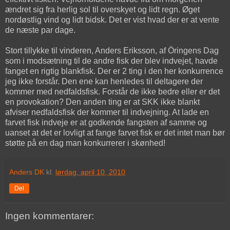
ændret sig fra herlig sol til overskyet og lidt regn. Øget
nordøstlig vind og lidt bidsk. Det er vist hvad der er at vente
de næste par dage.
Stort tillykke til vinderen, Anders Eriksson, af Öringens Dag
som i modsætning til de andre fisk der blev indvejet, havde
fanget en rigtig blankfisk. Der er 2 ting i den her konkurrence
jeg ikke forstår. Den ene kan henledes til deltagere der
kommer med nedfaldsfisk. Forstår de ikke bedre eller er det
en provokation? Den anden ting er at SKK ikke blankt
afviser nedfaldsfisk der kommer til indvejning. At lade en
farvet fisk indveje er at godkende fangsten af samme og
uanset at det er lovligt at fange farvet fisk er det intet man bør
støtte på en dag man konkurrerer i skønhed!
Anders DK
kl.
lørdag, april 10, 2010
Del
Ingen kommentarer: