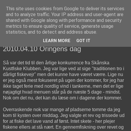
This site uses cookies from Google to deliver its services
fiskedagbog.dk
and to analyze traffic. Your IP address and user-agent are
shared with Google along with performance and security
metrics to ensure quality of service, generate usage
Havørredfiskeri, tordenvejr og rav i (en skøn?) tre-enighed
statistics, and to detect and address abuse.
LEARN MORE
GOT IT
lørdag den 10. april 2010
2010.04.10 Öringens dag
Så var det tid til den årlige konkurrence fra Skånska
Kustfiske Klubben. Jeg var lige ved at sige "traditionen tro i
dårligt fiskevejr" men det kunne have været værre. Lige nu
er jeg også mest fokuseret på ugen der kommer, for jeg har
ikke taget ferie med nordlig vind i tankerne, men det er lige
nøjagtigt hvad menuen står på de næste 5 dage - mindst.
Nok om det nu, det kan du læse om i dagene der kommer.
Overraskende nok var mange af pladserne tomme da jeg
kom til kysten over middag. Jeg valgte et rev og trissede ud
for at fiske det lave vand af først. Intet skete - her plejer
fiskene ellers at stå nært. En gennemfiskning over revet og