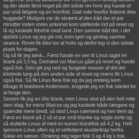
og der skete først noget på det sidste rev hvor jeg havde et
par små følgere og en hornfisk. Gad vide hvorfor fiskene ikke
huggede? Muligvis var de skræmt af den båd der et par
minutter inden vores ankomst kom væltende ind på revet og
lå og kastede febrilsk mod land. Den samme båd der, i det
øjeblik Linus og jeg gik ind, kom igen og gentog samme
seance. Revet fik ikke lov at hvile og derfor tog vi den sidste
plads for dagen.
Og så fik jeg tæsk... Først havde en ven til Linus taget en
blank på 3,5 kg. Dernæst var Marcus gået på revet og havde
også fisk. Selv gik jeg ned og fangede masser af det der
klistrede tang på den anden side af revet og imens fik Linus
også fisk. Så fik Linus flere fisk og da jeg endelig kom
tilbage til brødrene Andersson, krogede jeg en fisk istedet for
at fange den.
Senere fik jeg en lille blank, men Linus stod på den helt rette
sten idag, for mens Marcus og jeg kastede både længere og
spændte mere bredt, så stod Linus nærmest og hev dem op.
Først en blank på 2 så et par små blanke og nogle sorte og
så sluttede Linus af med en kanon blankfisk på 4,2 kg. Helt
igennem Linus aften og et velfortjent skulderklap herfra.
Sikke en sæson. Omkring mig tager folk 3 og 4 kg´s fisk,