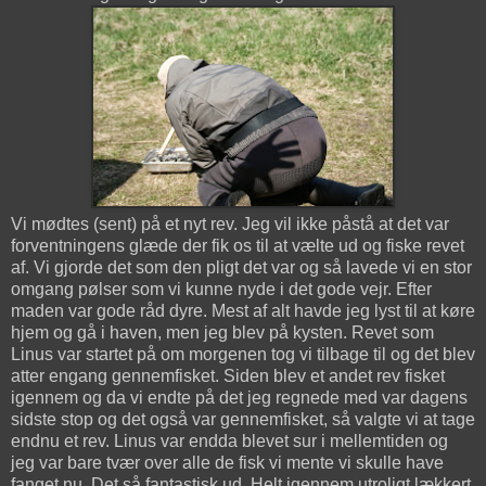
Vi mødtes (sent) på et nyt rev. Jeg vil ikke påstå at det var
forventningens glæde der fik os til at vælte ud og fiske revet
af. Vi gjorde det som den pligt det var og så lavede vi en stor
omgang pølser som vi kunne nyde i det gode vejr. Efter
maden var gode råd dyre. Mest af alt havde jeg lyst til at køre
hjem og gå i haven, men jeg blev på kysten. Revet som
Linus var startet på om morgenen tog vi tilbage til og det blev
atter engang gennemfisket. Siden blev et andet rev fisket
igennem og da vi endte på det jeg regnede med var dagens
sidste stop og det også var gennemfisket, så valgte vi at tage
endnu et rev. Linus var endda blevet sur i mellemtiden og
jeg var bare tvær over alle de fisk vi mente vi skulle have
fanget nu. Det så fantastisk ud. Helt igennem utroligt lækkert