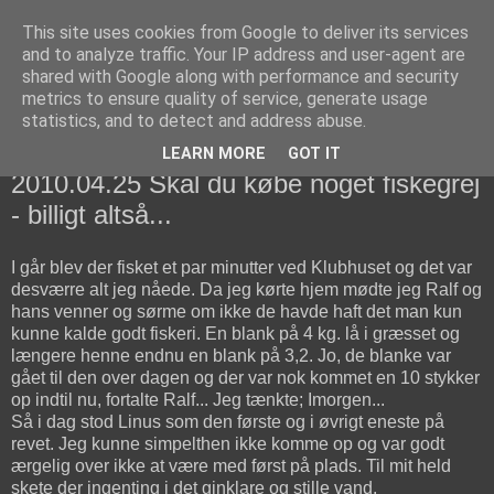
This site uses cookies from Google to deliver its services
fiskedagbog.dk
and to analyze traffic. Your IP address and user-agent are
shared with Google along with performance and security
metrics to ensure quality of service, generate usage
Havørredfiskeri, tordenvejr og rav i (en skøn?) tre-enighed
statistics, and to detect and address abuse.
LEARN MORE
GOT IT
søndag den 25. april 2010
2010.04.25 Skal du købe noget fiskegrej
- billigt altså...
I går blev der fisket et par minutter ved Klubhuset og det var
desværre alt jeg nåede. Da jeg kørte hjem mødte jeg Ralf og
hans venner og sørme om ikke de havde haft det man kun
kunne kalde godt fiskeri. En blank på 4 kg. lå i græsset og
længere henne endnu en blank på 3,2. Jo, de blanke var
gået til den over dagen og der var nok kommet en 10 stykker
op indtil nu, fortalte Ralf... Jeg tænkte; Imorgen...
Så i dag stod Linus som den første og i øvrigt eneste på
revet. Jeg kunne simpelthen ikke komme op og var godt
ærgelig over ikke at være med først på plads. Til mit held
skete der ingenting i det ginklare og stille vand.