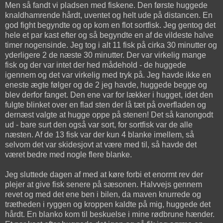
Men så fandt vi pladsen med fiskene. Den første huggede
knaldhamrende hårdt, uventet og helt ude på distancen. En
god fight begyndte og op kom en flot sortfisk. Jeg gentog det
hele et par kast efter og så begyndte en af de vildeste halve
timer nogensinde. Jeg tog i alt 11 fisk på cirka 30 minutter og
yderligere 2 de næste 30 minutter. Der var virkelig mange
fisk og der var intet der hed mådehold - de huggede
igennem og det var virkelig med tryk på. Jeg havde ikke en
eneste ægte følger og de 2 jeg havde, huggede begge og
blev derfor fanget. Den ene var for lækker i hugget, idet den
fulgte blinket over en flad sten der lå tæt på overfladen og
dernæst valgte at hugge oppe på stenen! Det så kanongodt
ud - bare surt den også var sort, for sortfisk var de alle
næsten. Af de 13 fisk var der kun 4 blanke imellem, så
selvom det var skidesjovt at være med til, så havde det
været bedre med nogle flere blanke.
Jeg sluttede dagen af med at køre forbi et enormt rev der
plejer at give fisk senere på sæsonen. Halvvejs gennem
revet og med det ene ben i bilen, da maven knurrede og
trætheden i ryggen og kroppen kaldte på mig, huggede det
hårdt. En blanko kom til beskuelse i mine rødbrune hænder.