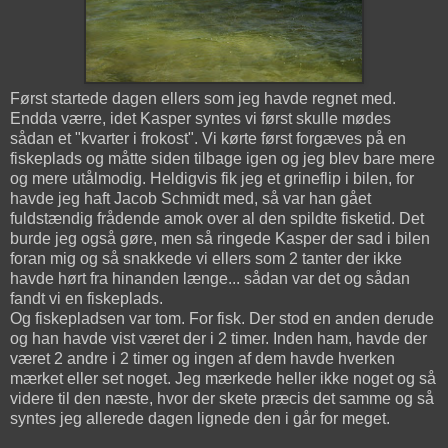
Først startede dagen ellers som jeg havde regnet med.
Endda værre, idet Kasper syntes vi først skulle mødes
sådan et "kvarter i frokost". Vi kørte først forgæves på en
fiskeplads og måtte siden tilbage igen og jeg blev bare mere
og mere utålmodig. Heldigvis fik jeg et grineflip i bilen, for
havde jeg haft Jacob Schmidt med, så var han gået
fuldstændig frådende amok over al den spildte fisketid. Det
burde jeg også gøre, men så ringede Kasper der sad i bilen
foran mig og så snakkede vi ellers som 2 tanter der ikke
havde hørt fra hinanden længe... sådan var det og sådan
fandt vi en fiskeplads.
Og fiskepladsen var tom. For fisk. Der stod en anden derude
og han havde vist været der i 2 timer. Inden ham, havde der
været 2 andre i 2 timer og ingen af dem havde hverken
mærket eller set noget. Jeg mærkede heller ikke noget og så
videre til den næste, hvor der skete præcis det samme og så
syntes jeg allerede dagen lignede den i går for meget.