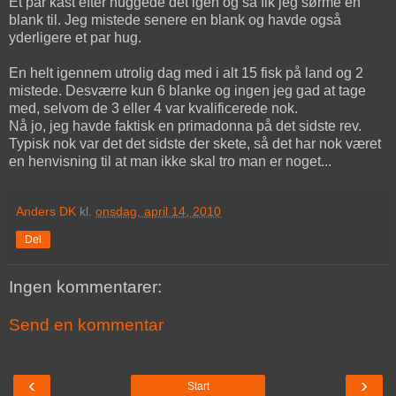
Et par kast efter huggede det igen og så fik jeg sørme en
blank til. Jeg mistede senere en blank og havde også
yderligere et par hug.
En helt igennem utrolig dag med i alt 15 fisk på land og 2
mistede. Desværre kun 6 blanke og ingen jeg gad at tage
med, selvom de 3 eller 4 var kvalificerede nok.
Nå jo, jeg havde faktisk en primadonna på det sidste rev.
Typisk nok var det det sidste der skete, så det har nok været
en henvisning til at man ikke skal tro man er noget...
Anders DK
kl.
onsdag, april 14, 2010
Del
Ingen kommentarer:
Send en kommentar
‹
›
Start