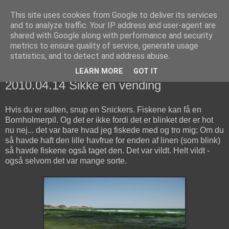
This site uses cookies from Google to deliver its services
fiskedagbog.dk
and to analyze traffic. Your IP address and user-agent are
shared with Google along with performance and security
metrics to ensure quality of service, generate usage
Havørredfiskeri, tordenvejr og rav i (en skøn?) tre-enighed
statistics, and to detect and address abuse.
LEARN MORE
GOT IT
onsdag den 14. april 2010
2010.04.14 Sikke en vending
Hvis du er sulten, snup en Snickers. Fiskene kan få en
Bornholmerpil. Og det er ikke fordi det er blinket der er hot
nu nej... det var bare hvad jeg fiskede med og tro mig; Om du
så havde haft den lille havfrue for enden af linen (som blink)
så havde fiskene også taget den. Det var vildt. Helt vildt -
også selvom det var mange sorte.