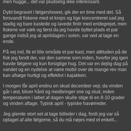
men hugge... det var pludselig ikke interessant.
Dybt begravet i følgershowet, gik der en time med det. Så
forsvandt fiskene med et knips og lige koncentreret sad jeg
stadig og bare kastede og lavede finlir med endegrejet, men
fiskene var væk og først da jeg havde byttet plads et par
gange indså jeg at aprildagen i solen, var ved at tage en
ende.
På vej ind, fik et lille område et par kast, men attituden på de
fisk jeg fandt der, var den samme som inden, hvorfor jeg igen
havde følgere og kun forsigtige hug. Det var en dejlig dag på
vandet og en nydelse at være mobil over de mange rev man
kan afsøge hurtigt og effektivt i kajakken.
I morgen får april endnu en skud december vejr, da vinden
går i øst, bliver hård og medbringer sne og slud, inden
temperaturen i løbet af dagen skulle stige til en 8-10 grader
og vinden aftage. Typisk april - typiske havørreder.
Jeg glemte stort set at tage billeder i dag, fordi jeg var så
optaget af alle følgerne, så du må nøjes med et enkelt...