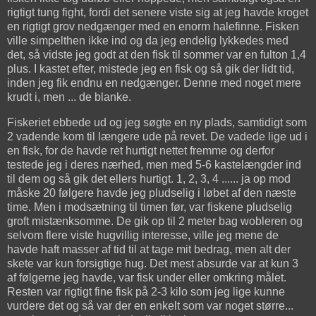
rigtigt tung fight, fordi det senere viste sig at jeg havde kroget
en rigtigt grov nedgænger med en enorm halefinne. Fisken
ville simpelthen ikke ind og da jeg endelig lykkedes med
det, så vidste jeg godt at den fisk til sommer var en fulton 1,4
plus. I kastet efter, mistede jeg en fisk og så gik der lidt tid,
inden jeg fik endnu en nedgænger. Denne med noget mere
krudt i, men ... de blanke.
Fiskeriet ebbede ud og jeg søgte en ny plads, samtidigt som
2 vadende kom til længere ude på revet. De vadede lige ud i
en fisk, for de havde ret hurtigt nettet fremme og derfor
testede jeg i deres nærhed, men med 5-6 kastelængder ind
til dem og så gik det ellers hurtigt. 1, 2, 3, 4 ...... ja op mod
måske 20 følgere havde jeg pludselig i løbet af den næste
time. Men i modsætning til timen før, var fiskene pludselig
groft mistænksomme. De gik op til 2 meter bag wobleren og
selvom flere viste hugvillig interesse, ville jeg mene de
havde haft masser af tid til at tage mit bedrag, men alt der
skete var kun forsigtige hug. Det mest absurde var at kun 3
af følgerne jeg havde, var fisk under eller omkring målet.
Resten var rigtigt fine fisk på 2-3 kilo som jeg lige kunne
vurdere det og så var der en enkelt som var noget større...