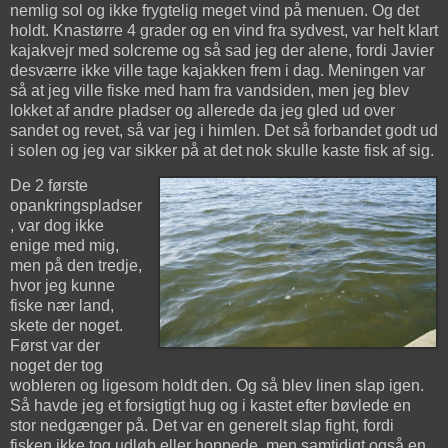
nemlig sol og ikke frygtelig meget vind på menuen. Og det
holdt. Knastørre 4 grader og en vind fra sydvest, var helt klart
kajakvejr med solcreme og så sad jeg der alene, fordi Javier
desværre ikke ville tage kajakken frem i dag. Meningen var
så at jeg ville fiske med ham fra vandsiden, men jeg blev
lokket af andre pladser og allerede da jeg gled ud over
sandet og revet, så var jeg i himlen. Det så forbandet godt ud
i solen og jeg var sikker på at det nok skulle kaste fisk af sig.
De 2 første
opankringspladser
, var dog ikke
enige med mig,
men på den tredje,
hvor jeg kunne
fiske nær land,
skete der noget.
Først var der
noget der tog
wobleren og ligesom holdt den. Og så blev linen slap igen.
Så havde jeg et forsigtigt hug og i kastet efter bøvlede en
stor nedgænger på. Det var en generelt slap fight, fordi
fisken ikke tog udløb eller hoppede, men samtidigt også en