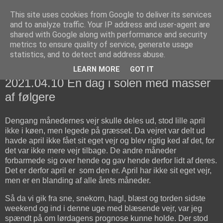
This site uses cookies from Google to deliver its services
fiskedagbog.dk
and to analyze traffic. Your IP address and user-agent are
shared with Google along with performance and security
metrics to ensure quality of service, generate usage
Havørredfiskeri, tordenvejr og rav i (en skøn?) tre-enighed
statistics, and to detect and address abuse.
LEARN MORE
GOT IT
søndag den 11. april 2021
2021.04.10 En dag i solen med masser
af følgere
Dengang månedernes vejr skulle deles ud, stod lille april
ikke i køen, men legede på græsset. Da vejret var delt ud
havde april ikke fået sit eget vejr og blev rigtig ked af det, for
det var ikke mere vejr tilbage. De andre måneder
forbarmede sig over hende og gav hende derfor lidt af deres.
Det er derfor april er som den er. April har ikke sit eget vejr,
men er en blanding af alle årets måneder.
Så da vi gik fra sne, snekorn, hagl, blæst og torden sidste
weekend og ind i denne uge med blæsende vejr, var jeg
spændt på om lørdagens prognose kunne holde. Der stod