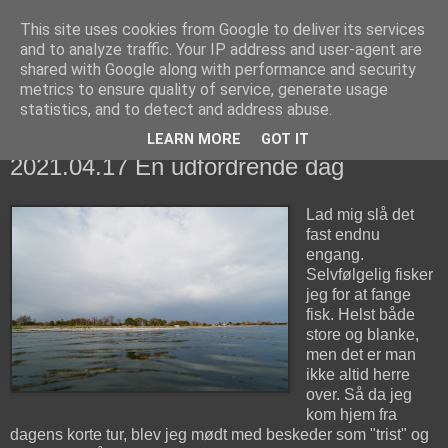
This site uses cookies from Google to deliver its services
fiskedagbog.dk
and to analyze traffic. Your IP address and user-agent are
shared with Google along with performance and security
metrics to ensure quality of service, generate usage
Havørredfiskeri, tordenvejr og rav i (en skøn?) tre-enighed
statistics, and to detect and address abuse.
LEARN MORE
GOT IT
lørdag den 17. april 2021
2021.04.17 En udfordrende dag
Lad mig slå det
fast endnu
engang.
Selvfølgelig fisker
jeg for at fange
fisk. Helst både
store og blanke,
men det er man
ikke altid herre
over. Så da jeg
kom hjem fra
dagens korte tur, blev jeg mødt med beskeder som "trist" og