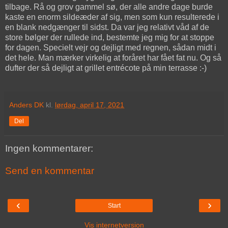
tilbage. Rå og grov gammel sø, der alle andre dage burde
kaste en enorm sildeæder af sig, men som kun resulterede i
en blank nedgænger til sidst. Da var jeg relativt våd af de
store bølger der rullede ind, bestemte jeg mig for at stoppe
for dagen. Specielt vejr og dejligt med regnen, sådan midt i
det hele. Man mærker virkelig at foråret har fået fat nu. Og så
dufter der så dejligt at grillet entrécote på min terrasse :-)
Anders DK
kl.
lørdag, april 17, 2021
Del
Ingen kommentarer:
Send en kommentar
‹
›
Start
Vis internetversion