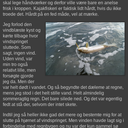
skal lege håndværker og derfor ville være bare en anelse
frisk i kroppen. Kajakfiskeri er faktisk lidt hårdt, hvis du ikke
troede det. Hårdt på en fed måde, vel at mærke.
Jeg forlod den
vindblæste kyst og
kørte tilbage hvor
vindspringet
sluttede. Som
sagt, ingen vind.
Uden vind, var
min tro også
relativt lille, men
forsøgte gjorde
jeg da. Men der
var helt dødt i vandet. Og så begyndte det dæleme at regne,
mens jeg stod i det helt stille vand. Helt almindelig
sommeragtig regn. Det bare silede ned. Og det var egentlig
fedt at stå der, selvom der intet skete.
Indtil jeg så heller ikke gad det mere og bestemte mig for at
slutte på hjørnet af vindspringet. Men vinden havde lagt sig i
forbindelse med regnbygen og nu var der kun gammel sø