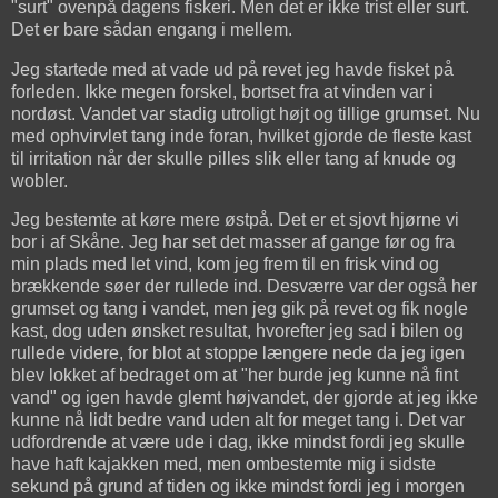
"surt" ovenpå dagens fiskeri. Men det er ikke trist eller surt.
Det er bare sådan engang i mellem.
Jeg startede med at vade ud på revet jeg havde fisket på
forleden. Ikke megen forskel, bortset fra at vinden var i
nordøst. Vandet var stadig utroligt højt og tillige grumset. Nu
med ophvirvlet tang inde foran, hvilket gjorde de fleste kast
til irritation når der skulle pilles slik eller tang af knude og
wobler.
Jeg bestemte at køre mere østpå. Det er et sjovt hjørne vi
bor i af Skåne. Jeg har set det masser af gange før og fra
min plads med let vind, kom jeg frem til en frisk vind og
brækkende søer der rullede ind. Desværre var der også her
grumset og tang i vandet, men jeg gik på revet og fik nogle
kast, dog uden ønsket resultat, hvorefter jeg sad i bilen og
rullede videre, for blot at stoppe længere nede da jeg igen
blev lokket af bedraget om at "her burde jeg kunne nå fint
vand" og igen havde glemt højvandet, der gjorde at jeg ikke
kunne nå lidt bedre vand uden alt for meget tang i. Det var
udfordrende at være ude i dag, ikke mindst fordi jeg skulle
have haft kajakken med, men ombestemte mig i sidste
sekund på grund af tiden og ikke mindst fordi jeg i morgen