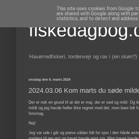
This site uses cookies from Google to 
are shared with Google along with per
statistics, and to detect and address
fiskedagbog.
Havørredfiskeri, tordenvejr og rav i (en skøn?)
onsdag den 6. marts 2024
2024.03.06 Kom marts du søde mild
Der er nok en grund til at det er maj, der er sød og mild. Og i
mildt og jeg havde heller ikke regnet med det, men bare lidt f
forsmag.
Nej!
Jeg var ude i går og prøve sådan lidt for sjov i den hårde øste
nordøst til ren øst og havet havde rejst sig. Men havet havde