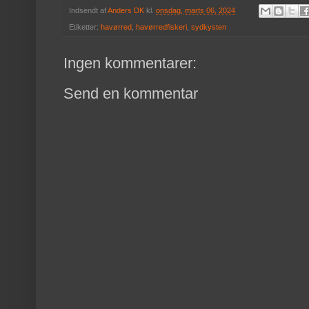
Indsendt af
Anders DK
kl.
onsdag, marts 06, 2024
Etiketter:
havørred
,
havørredfiskeri
,
sydkysten
Ingen kommentarer:
Send en kommentar