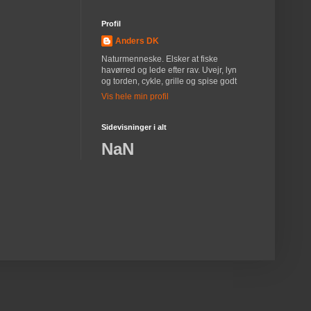
Profil
Anders DK
Naturmenneske. Elsker at fiske
havørred og lede efter rav. Uvejr, lyn
og torden, cykle, grille og spise godt
Vis hele min profil
Sidevisninger i alt
NaN