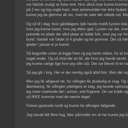
var faktisk muligt at fiske rent. Hvis altså man kunne komme
på 2 rev og tog nogle kast, men østenvinden har ikke hjulp
kunne jeg da glemme alt om, med de søer der rullede ind. Men
Og så til i dag, hvor gårddagens tjek havde meldt kysten klar,
hvor jeg kunne kaste, hvis jeg ellers gad. Lysten var der, men
prøvede en plads der altid plejer at holde fisk, men jeg var f
bund. Vandet var faldet til 4 grader og let grumset. Det så fa
grader i januar er jo kanon.
Så begyndte solen at kigge frem og jeg kørte videre, for at 
noget andet. Og så stod der en bil, der hvor jeg havde tænkt. J
jeg kunne vælge lige hvor jeg ville stå. Det var blevet til en ta
Så jeg gik i krig. Her er der nemlig også altid fisk. Men det si
Men jeg fik alligevel ret, for sillingen fik pludselig et slag
åbenbaring, fik sillingen yderligere et slag, jeg lavede spinst
jeg mere mærkede det i armen, end fingrene. De var kolde og
så IKKE kommer med de næste dage!
Fisken pjaskede rundt og kunne let afkroges følgende.
Jeg havde lidt flere hug, blev påmindet om at her kunne jeg f