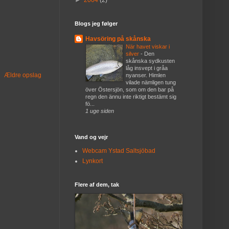
►
2004
(2)
Blogs jeg følger
Havsöring på skånska
När havet viskar i
silver
-
Den
skånska sydkusten
låg insvept i gråa
Ældre opslag
nyanser. Himlen
vilade nämligen tung
över Östersjön, som om den bar på
regn den ännu inte riktigt bestämt sig
fö...
1 uge siden
Vand og vejr
Webcam Ystad Saltsjöbad
Lynkort
Flere af dem, tak