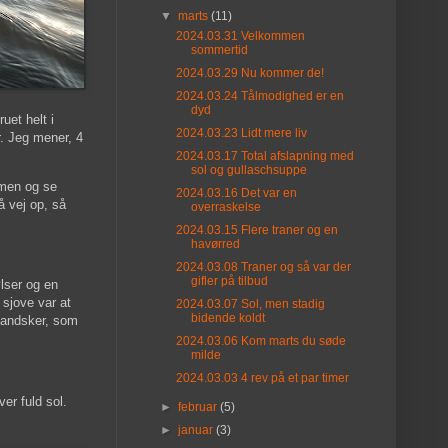
▼
marts
(11)
2024.03.31 Velkommen
sommertid
2024.03.29 Nu kommer de!
2024.03.24 Tålmodighed er en
dyd
uet helt i
2024.03.23 Lidt mere liv
r. Jeg mener, 4
2024.03.17 Total afslapning med
sol og gullaschsuppe
rmen og se
2024.03.16 Det var en
å vej op, så
overraskelse
2024.03.15 Flere traner og en
havørred
2024.03.08 Traner og så var der
gifler på tilbud
ølser og en
 sjove var at
2024.03.07 Sol, men stadig
bidende koldt
shandsker, som
2024.03.06 Kom marts du søde
milde
2024.03.03 4 rev på et par timer
er fuld sol.
►
februar
(5)
►
januar
(3)