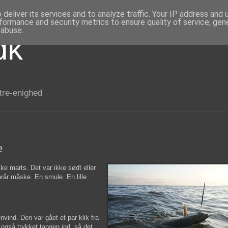
deliver its services and to analyze traffic. Your IP address and
formance and security metrics to ensure quality of service, ge
 abuse.
dk
 tre-enighed
e
kke marts. Det var ikke sødt eller
orår måske. En smule. En lille
nvind. Den var gået et par klik fra
 også trykket tangen ind, så det