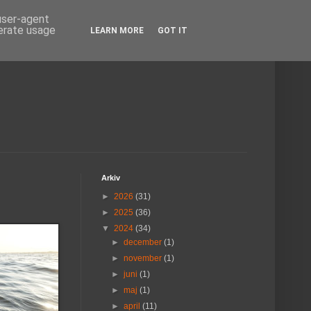
 user-agent
nerate usage
LEARN MORE
GOT IT
Arkiv
►
2026
(31)
►
2025
(36)
▼
2024
(34)
►
december
(1)
►
november
(1)
►
juni
(1)
►
maj
(1)
►
april
(11)