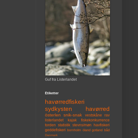
Guf fra Listerlandet
Etiketter
havørredfiskeri
sydkysten
havørred
österlen
snik-snak
vestskåne
rav
listerlandet
kajak
fiskekonkurrence
torden
statistik
stevns/møn
havfiskeri
geddefiskeri
bornholm
öland
gotland
båd
Danmark