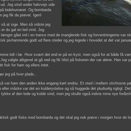
 ud. Jeg stod under halvvejs ude
et på bidehumøret. Og bombarda
 jeg fik da prøvet. Igen!
 så at sige. Men så vidste jeg
 er du gal en led vind. Jeg
or længst gået ind i en trance med de manglende fisk og forventningerne var skr
ktisk pivhamrende godt ud flere steder og jeg legede i hovedet at det var janua
komme lidt i læ. Hvor svært det end er på en kyst, men også for at både få va
eg valgte alligevel at gå ned og fik hilst på fiskeren der var alene. Han var p
bt fisk for ham og ellers intet.
ger jeg på hver plads...
. Og så var ham den anden ikke engang kørt endnu. Et sted i mellem stivfrosne p
op eller måske var det en kulderystelse og så huggede det pludselig rigtigt. Det
 tykke af den lede og kolde vind, men jeg skulle også indvie mine nye forår
aktisk godt fiske med bombarda og det skal jeg nok prøve i morgen hvor de lov