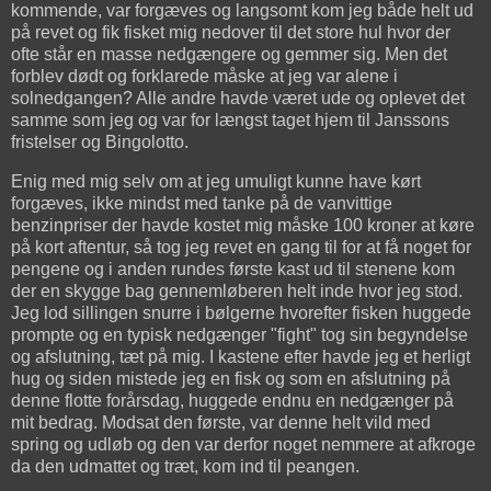
kommende, var forgæves og langsomt kom jeg både helt ud
på revet og fik fisket mig nedover til det store hul hvor der
ofte står en masse nedgængere og gemmer sig. Men det
forblev dødt og forklarede måske at jeg var alene i
solnedgangen? Alle andre havde været ude og oplevet det
samme som jeg og var for længst taget hjem til Janssons
fristelser og Bingolotto.
Enig med mig selv om at jeg umuligt kunne have kørt
forgæves, ikke mindst med tanke på de vanvittige
benzinpriser der havde kostet mig måske 100 kroner at køre
på kort aftentur, så tog jeg revet en gang til for at få noget for
pengene og i anden rundes første kast ud til stenene kom
der en skygge bag gennemløberen helt inde hvor jeg stod.
Jeg lod sillingen snurre i bølgerne hvorefter fisken huggede
prompte og en typisk nedgænger "fight" tog sin begyndelse
og afslutning, tæt på mig. I kastene efter havde jeg et herligt
hug og siden mistede jeg en fisk og som en afslutning på
denne flotte forårsdag, huggede endnu en nedgænger på
mit bedrag. Modsat den første, var denne helt vild med
spring og udløb og den var derfor noget nemmere at afkroge
da den udmattet og træt, kom ind til peangen.