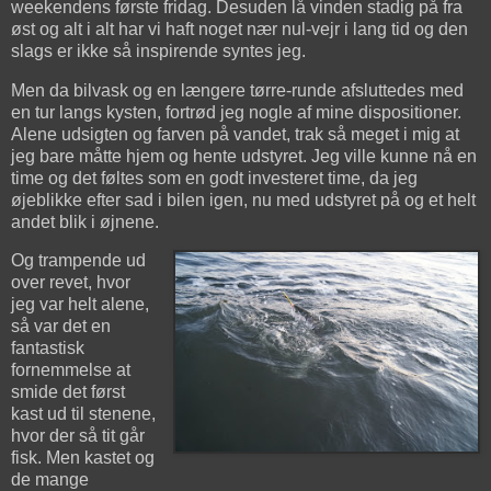
weekendens første fridag. Desuden lå vinden stadig på fra
øst og alt i alt har vi haft noget nær nul-vejr i lang tid og den
slags er ikke så inspirende syntes jeg.
Men da bilvask og en længere tørre-runde afsluttedes med
en tur langs kysten, fortrød jeg nogle af mine dispositioner.
Alene udsigten og farven på vandet, trak så meget i mig at
jeg bare måtte hjem og hente udstyret. Jeg ville kunne nå en
time og det føltes som en godt investeret time, da jeg
øjeblikke efter sad i bilen igen, nu med udstyret på og et helt
andet blik i øjnene.
Og trampende ud
over revet, hvor
jeg var helt alene,
så var det en
fantastisk
fornemmelse at
smide det først
kast ud til stenene,
hvor der så tit går
fisk. Men kastet og
de mange