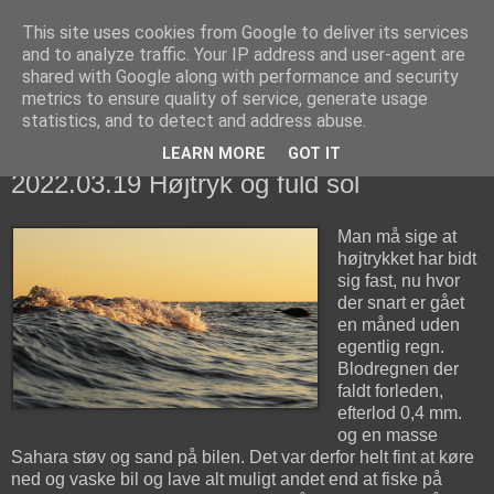
This site uses cookies from Google to deliver its services
fiskedagbog.dk
and to analyze traffic. Your IP address and user-agent are
shared with Google along with performance and security
metrics to ensure quality of service, generate usage
Havørredfiskeri, tordenvejr og rav i (en skøn?) tre-enighed
statistics, and to detect and address abuse.
LEARN MORE
GOT IT
søndag den 20. marts 2022
2022.03.19 Højtryk og fuld sol
Man må sige at
højtrykket har bidt
sig fast, nu hvor
der snart er gået
en måned uden
egentlig regn.
Blodregnen der
faldt forleden,
efterlod 0,4 mm.
og en masse
Sahara støv og sand på bilen. Det var derfor helt fint at køre
ned og vaske bil og lave alt muligt andet end at fiske på