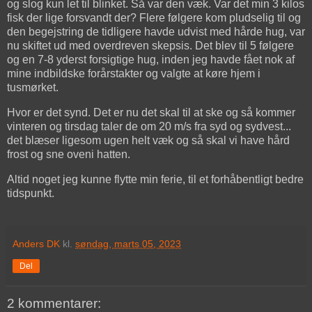
og slog kun let til blinket. Så var den væk. Var det min 3 kilos
fisk der lige forsvandt der? Flere følgere kom pludselig til og
den begejstring de tidligere havde udvist med hårde hug, var
nu skiftet ud med overdreven skepsis. Det blev til 5 følgere
og en 7-8 yderst forsigtige hug, inden jeg havde fået nok af
mine indbildske forårstakter og valgte at køre hjem i
tusmørket.
Hvor er det synd. Det er nu det skal til at ske og så kommer
vinteren og tirsdag taler de om 20 m/s fra syd og sydvest...
det blæser ligesom ugen helt væk og så skal vi have hård
frost og sne oveni hatten.
Altid noget jeg kunne flytte min ferie, til et forhåbentligt bedre
tidspunkt.
Anders DK
kl.
søndag, marts 05, 2023
Del
2 kommentarer: