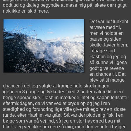
dødt ud og da jeg begyndte at mase mig på, skete der rigtigt
nok ikke en skid mere.
Det var lidt lunkent
at være med til,
men vi holdte en
pause og siden
skulle Javier hjem.
Tilbage stod
Hashim og jeg og
så kunne vi ligeså
godt give revene
en chance til. Det
blev så til mange
chancer, i det jeg valgte at trampe hele strækningen
igennem 3 gange og lykkedes med 2 undermålere til, men
begge sporadiske. Hashim mærkede intet og sådan fortsatte
eftermiddagen, da vi var ved at bryde op og jeg i ren
stædighed og forundring lige ville give mit ego rev en sidste
runde, efter Hashim var gået. Så var der pludselig fisk. I en
bølge som var på vej ind, så jeg en stor havørred bag mit
blink. Jeg ved ikke om den så mig, men den vendte i bølgen