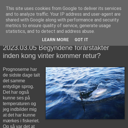
This site uses cookies from Google to deliver its services
fiskedagbog.dk
and to analyze traffic. Your IP address and user-agent are
shared with Google along with performance and security
metrics to ensure quality of service, generate usage
Havørredfiskeri, tordenvejr og rav i (en skøn?) tre-enighed
statistics, and to detect and address abuse.
LEARN MORE
GOT IT
søndag den 5. marts 2023
2023.03.05 Begyndene forårstakter
inden kong vinter kommer retur?
Prognoserne har
de sidste dage talt
det samme
entydige sprog.
Det har også
kunne ses på
temperaturen og
jeg indbilder mig
at det har kunne
mærkes i fiskeriet.
Og så var det at