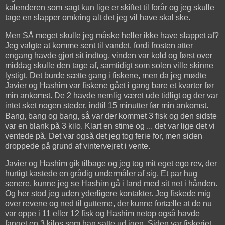
kalenderen som sagt kun lige er skiftet til forår og jeg skulle
tage en slapper omkring alt det jeg vil have skal ske.
Men SÅ meget skulle jeg måske heller ikke have slappet af?
Jeg valgte at komme sent til vandet, fordi frosten atter
engang havde gjort sit indtog, vinden var kold og først over
middag skulle den tage af, samtidigt som solen ville skinne
lystigt. Det burde sætte gang i fiskene, men da jeg mødte
Javier og Hashim var fiskene gået i gang bare et kvarter før
min ankomst. De 2 havde nemlig været ude tidligt og der var
intet sket nogen steder, indtil 15 minutter før min ankomst.
Bang, bang og bang, så var der kommet 3 fisk og den sidste
var en blank på 3 kilo. Klart en stime og ... det var lige det vi
ventede på. Det var også det jeg tog ferie for, men siden
droppede på grund af vintervejret i vente.
Javier og Hashim gik tilbage og jeg tog mit eget ego rev, der
hurtigt kastede en grådig undermåler af sig. Et par hug
senere, kunne jeg se Hashim gå i land med sit net i hånden.
Og her stod jeg uden yderligere kontakter. Jeg fiskede mig
over revene og ned til gutterne, der kunne fortælle at de nu
var oppe i 11 eller 12 fisk og Hashim netop også havde
fanget en 3 kilos som han satte ud igen. Siden var fiskeriet