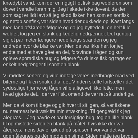
knædybt vand, kom der en rigtigt flot fisk bag wobleren som
dovent vendte foran mig. Jeg fiskede ikke dovent, da der
som sagt er lidt lavt så jeg skød fisken hen som en sortfisk
og netop sortfisk, var siden hvad der dukkede op. Kast langs
med land afslørede følgere og da jeg byttede til en helt lille
wobler, tog jeg en slank og kedelig nedgænger. Det gentog
sig et par meter længere nede langs stranden og jeg
undrede hvor de blanke var. Men de var ikke her, for jeg
endte med at have gået en del, forsvinde i tågen og kun
opleve sporadiske hug og følgere fra drilske fisk og tage en
enkelt nedgænger til samt en blank.
Vi mødtes senere og ville indtage vores medbragte mad ved
bilerne og fik en snak ud af det. Vinden skulle fortsætte i det
sydøstlige hjørne og tågen ville alligevel ikke lette, men
hvad gjorde det... der var fisk, omend de var ret så underlige.
Men da vi kom tilbage og gik hver til sit igen, så var fiskene
nu nærmest helt væk fra min strækning. Til gengæld fik jeg
ålegræs.... Jeg havde et par forsigtige hug, tog en lille blank
til og mistede siden en blank på målet, hvis ikke der var
ålegræs, mens Javier gik ud på spidsen hvor vandet var
uden ålegræs og dér mødte en stime. Siden måtte jeg bryde