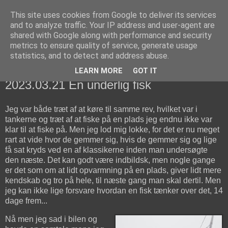
This site uses cookies from Google to deliver its services
fiskedagbog.dk
and to analyze traffic. Your IP address and user-agent are
shared with Google along with performance and security
metrics to ensure quality of service, generate usage
Havørredfiskeri, tordenvejr og rav i (en skøn?) tre-enighed
statistics, and to detect and address abuse.
LEARN MORE
GOT IT
tirsdag den 21. marts 2023
2023.03.21 En underlig fisk
Jeg var både træt af at køre til samme rev, hvilket var i
tankerne og træt af at fiske på en plads jeg endnu ikke var
klar til at fiske på. Men jeg lod mig lokke, for det er nu meget
rart at vide hvor de gemmer sig, hvis de gemmer sig og lige
få sat kryds ved en af klassikerne inden man undersøgte
den næste. Det kan godt være indbildsk, men nogle gange
er det som om at lidt opvarmning på en plads, giver lidt mere
kendskab og tro på hele, til næste gang man skal dertil. Men
jeg kan ikke lige forsvare hvordan en fisk tænker over det, 14
dage frem...
Nå men jeg sad i bilen og