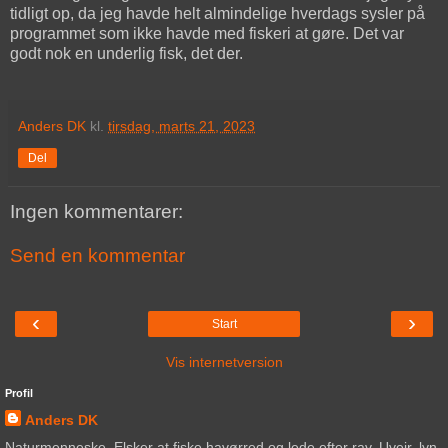
tidligt op, da jeg havde helt almindelige hverdags sysler på
programmet som ikke havde med fiskeri at gøre. Det var
godt nok en underlig fisk, det der.
Anders DK
kl.
tirsdag, marts 21, 2023
Del
Ingen kommentarer:
Send en kommentar
‹
›
Start
Vis internetversion
Profil
Anders DK
Naturmenneske. Elsker at fiske havørred og lede efter rav. Uvejr, lyn