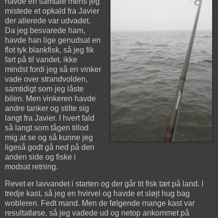
havde en samtale mens jeg
mistede et opkald fra Javier
der allerede var udvadet.
Da jeg besvarede ham,
havde han lige genudsat en
flot tyk blankfisk, så jeg fik
fart på til vandet, ikke
mindst fordi jeg så en vinker
vade over strandvolden,
samtidigt som jeg låste
bilen. Men vinkeren havde
andre tanker og stilte sig
langt fra Javier. I hvert fald
så langt som tågen tillod
mig at se og så kunne jeg
ligeså godt gå ned på den
anden side og fiske i
modsat retning.
Revet er lavvandet i starten og der går tit fisk tæt på land. I
tredje kast, så jeg en hvirvel og havde et sløjt hug bag
wobleren. Fedt mand. Men de følgende mange kast var
resultatløse, så jeg vadede ud og netop ankommet på