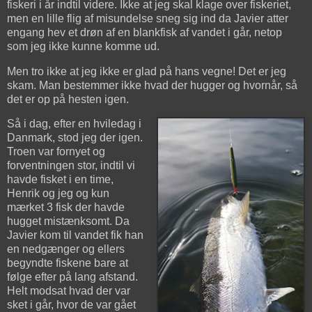
fiskeri i år indtil videre. Ikke at jeg skal klage over fiskeriet,
men en lille flig af misundelse sneg sig ind da Javier atter
engang hev et drøn af en blankfisk af vandet i går, netop
som jeg ikke kunne komme ud.
Men tro ikke at jeg ikke er glad på hans vegne! Det er jeg
skam. Man bestemmer ikke hvad der hugger og hvornår, så
det er op på hesten igen.
Så i dag, efter en hviledag i
Danmark, stod jeg der igen.
Troen var fornyet og
forventningen stor, indtil vi
havde fisket i en time,
Henrik og jeg og kun
mærket 3 fisk der havde
hugget mistænksomt. Da
Javier kom til vandet fik han
en nedgænger og ellers
begyndte fiskene bare at
følge efter på lang afstand.
Helt modsat hvad der var
sket i går, hvor de var gået