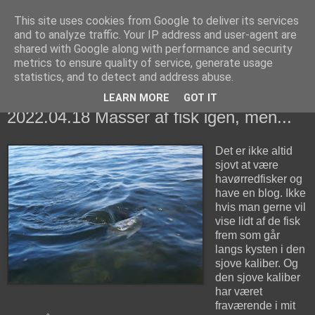
This site uses cookies from Google to deliver its services
fiskedagbog.dk
and to analyze traffic. Your IP address and user-agent are
shared with Google along with performance and security
metrics to ensure quality of service, generate usage
Havørredfiskeri, tordenvejr og rav i (en skøn?) tre-enighed
statistics, and to detect and address abuse.
LEARN MORE
GOT IT
mandag den 18. april 2022
2022.04.18 Masser af fisk igen, men...
Det er ikke altid
sjovt at være
havørredfisker og
have en blog. Ikke
hvis man gerne vil
vise lidt af de fisk
frem som går
langs kysten i den
sjove kaliber. Og
den sjove kaliber
har været
fraværende i mit