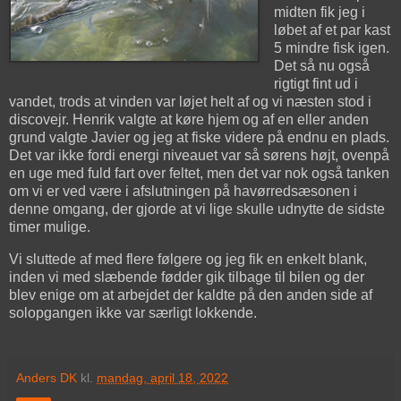
midten fik jeg i
løbet af et par kast
5 mindre fisk igen.
Det så nu også
rigtigt fint ud i
vandet, trods at vinden var løjet helt af og vi næsten stod i
discovejr. Henrik valgte at køre hjem og af en eller anden
grund valgte Javier og jeg at fiske videre på endnu en plads.
Det var ikke fordi energi niveauet var så sørens højt, ovenpå
en uge med fuld fart over feltet, men det var nok også tanken
om vi er ved være i afslutningen på havørredsæsonen i
denne omgang, der gjorde at vi lige skulle udnytte de sidste
timer mulige.
Vi sluttede af med flere følgere og jeg fik en enkelt blank,
inden vi med slæbende fødder gik tilbage til bilen og der
blev enige om at arbejdet der kaldte på den anden side af
solopgangen ikke var særligt lokkende.
Anders DK
kl.
mandag, april 18, 2022