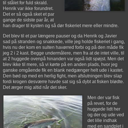
til stålet for fuld skrald.
Henrik var ikke forundret.
Det er så også sket et par
gange de sidste par år, at
han drager til kysten og så dør fiskeriet mere eller mindre.
Det blev til et par længere pauser og da Henrik og Javier
sad på stranden og snakkede, ville jeg holde fiskeriet i gang,
hvis nu der kom en sulten havørred forbi og på den måde fik
jeg 2 i 2 kast. Begge undermålere, men fra at de intet ville, til
at 2 huggede ovenpå hinanden var også lidt spøjst. Men det
blev ikke til mere, så vi kørte på en anden plads, hvor jeg
ganske omgående fik en blank nedgænger helt ude i kastet.
Den bød op med en herlig fight, men afslutningen blev slap
fordi krogen desværre havde sat sig så dybt at fisken blødte.
Det ærger mig altid når det sker.
Men der var fisk
på revet, for de
huggede lidt her
og der og ude ved
det lille indhak
med en sandplet i