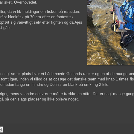
ar sket. Overhovedet.
ter, da vi fik meldinger om fiskeri på østsiden.
lot blankfisk på 70 cm efter en fantastisk
ført sig vanvittigt selv efter fighten og da Ajes
kt gået.
 rigtigt smuk plads hvor vi både havde Gotlands rauker og en af de mange øe
 tomt igen, inden vi tillod os at opsøge det danske team med knap 1 times fisk
lemtiden fange en mindre og Dennis en blank på omkring 2 kilo.
ølger, mens vi andre desværre måtte trække en nitte. Det er sagt mange gang
 gå på den slags pladser og ikke opleve noget.