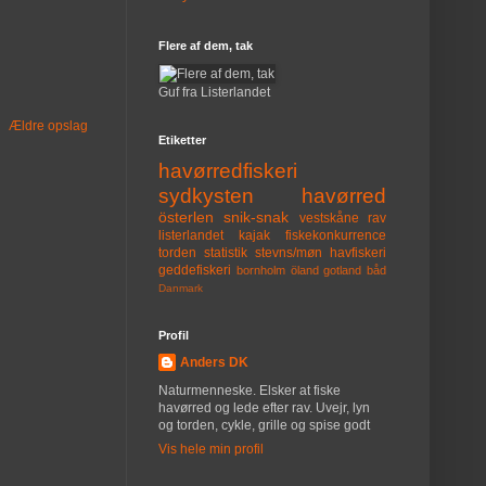
Flere af dem, tak
Guf fra Listerlandet
Ældre opslag
Etiketter
havørredfiskeri
sydkysten
havørred
österlen
snik-snak
vestskåne
rav
listerlandet
kajak
fiskekonkurrence
torden
statistik
stevns/møn
havfiskeri
geddefiskeri
bornholm
öland
gotland
båd
Danmark
Profil
Anders DK
Naturmenneske. Elsker at fiske
havørred og lede efter rav. Uvejr, lyn
og torden, cykle, grille og spise godt
Vis hele min profil