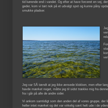
tid kørende end i vandet. Og efter at have forceret en vej, de
geder, kom vi tæt nok på et udvalgt spot og kunne påny opdag
smukke pladser.
Jeg
ven
rel
For
sta
kom
ven
Jeg var SÅ tændt at jeg ikke ænsede klokken, men efter lang t
havde mærket noget, måtte jeg til sidst trække mig fra denne
fra i går på alle de andre sider.
Vi ankom samtidigt som den anden del af vores gruppe, der 
heller intet mærket og det var virkelig sært helt ude i de yde