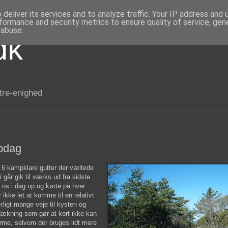
deliver its services and to analyze traffic. Your IP address and
formance and security metrics to ensure quality of service, ge
 abuse.
dk
 tre-enighed
mpdag
et 6 kampklare gutter der væltede
 går gik til værks ud fra sidste
vi os i dag op og kørte på hver
ikke let at komme til en relativt
ærligt mange veje til kysten og
ldækning som gør at kort ikke kan
arme, selvom der bruges lidt mere