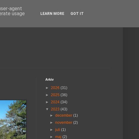
 user-agent
nerate usage
LEARN MORE
GOT IT
Arkiv
►
2026
(31)
►
2025
(36)
►
2024
(34)
▼
2023
(43)
►
december
(1)
►
november
(2)
►
juli
(1)
►
maj
(2)