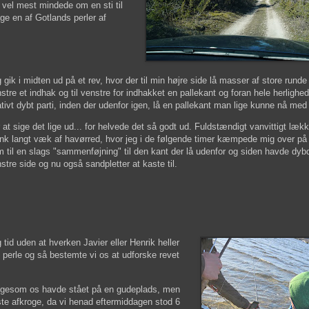
r vel mest mindede om en sti til
e en af Gotlands perler af
 gik i midten ud på et rev, hvor der til min højre side lå masser af store runde 
stre et indhak og til venstre for indhakket en pallekant og foran hele herlighe
ativt dybt parti, inden der udenfor igen, lå en pallekant man lige kunne nå med 
 at sige det lige ud... for helvede det så godt ud. Fuldstændigt vanvittigt lækk
nk langt væk af havørred, hvor jeg i de følgende timer kæmpede mig over på
 til en slags "sammenføjning" til den kant der lå udenfor og siden havde dy
stre side og nu også sandpletter at kaste til.
id uden at hverken Javier eller Henrik heller
 perle og så bestemte vi os at udforske revet
ligesom os havde stået på en gudeplads, men
rste afkroge, da vi henad eftermiddagen stod 6