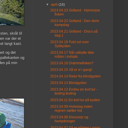
▼
april
(16)
2023.04.23 Gotland - Hjemrejse
fiskeri
2023.04.22 Gotland - Den store
kampdag
2023.04.21 Gotland - Disco på
sten, skråt til
dag 1
den var der et
2023.04.18 Fuld sol over
et langt kast.
Sydkysten
ert og det
2023.04.17 Når udbytte ikke
måles i indsats
 pallekanten og
bden på min
2023.04.16 Drømmefisken?
2023.04.15 Så er vi i gang!
2024.04.14 Retur fra blindgyden
2023.04.13 Blindgyden
2023.04.12 Endnu en kort tur -
testing testing
2023.04.11 En kort tur på kysten
2023.04.09 Hviledag inden
regnen sætter ind
2023.04.08 Discovejr og
hentydninger
2023.04.07 Så er påsken i gang