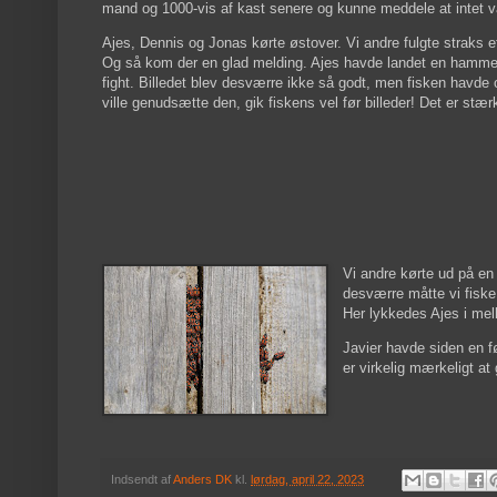
mand og 1000-vis af kast senere og kunne meddele at intet v
Ajes, Dennis og Jonas kørte østover. Vi andre fulgte straks ef
Og så kom der en glad melding. Ajes havde landet en hammerf
fight. Billedet blev desværre ikke så godt, men fisken havde op
ville genudsætte den, gik fiskens vel før billeder! Det er stær
Vi andre kørte ud på en
desværre måtte vi fiske
Her lykkedes Ajes i mel
Javier havde siden en f
er virkelig mærkeligt at
Indsendt af
Anders DK
kl.
lørdag, april 22, 2023