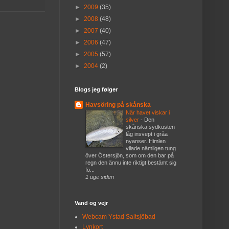
►
2009
(35)
►
2008
(48)
►
2007
(40)
►
2006
(47)
►
2005
(57)
►
2004
(2)
Blogs jeg følger
Havsöring på skånska
När havet viskar i
silver
-
Den
skånska sydkusten
låg insvept i gråa
nyanser. Himlen
vilade nämligen tung
över Östersjön, som om den bar på
regn den ännu inte riktigt bestämt sig
fö...
1 uge siden
Vand og vejr
Webcam Ystad Saltsjöbad
Lynkort