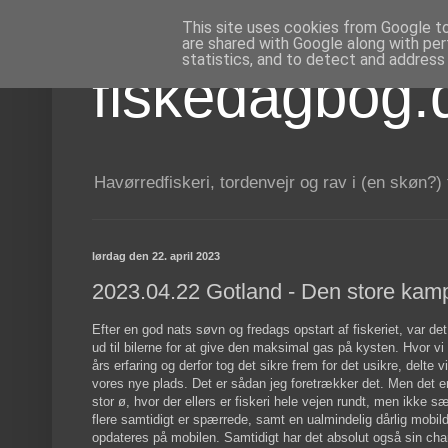
This site uses cookies from Google to 
are shared with Google along with per
statistics, and to detect and address
fiskedagbog.
Havørredfiskeri, tordenvejr og rav i (en skøn?)
lørdag den 22. april 2023
2023.04.22 Gotland - Den store ka
Efter en god nats søvn og fredags opstart af fiskeriet, var d
ud til bilerne for at give den maksimal gas på kysten. Hvor vi i
års erfaring og derfor tog det sikre frem for det usikre, delte 
vores nye plads. Det er sådan jeg foretrækker det. Men det er 
stor ø, hvor der ellers er fiskeri hele vejen rundt, men ikke s
flere samtidigt er spærrede, samt en ualmindelig dårlig mobi
opdateres på mobilen. Samtidigt har det absolut også sin ch