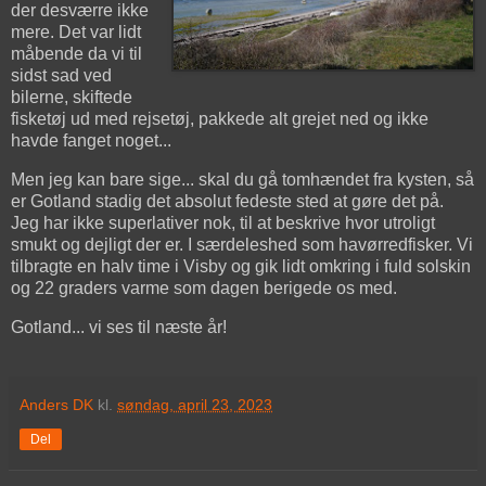
der desværre ikke
mere. Det var lidt
måbende da vi til
sidst sad ved
bilerne, skiftede
fisketøj ud med rejsetøj, pakkede alt grejet ned og ikke
havde fanget noget...
Men jeg kan bare sige... skal du gå tomhændet fra kysten, så
er Gotland stadig det absolut fedeste sted at gøre det på.
Jeg har ikke superlativer nok, til at beskrive hvor utroligt
smukt og dejligt der er. I særdeleshed som havørredfisker. Vi
tilbragte en halv time i Visby og gik lidt omkring i fuld solskin
og 22 graders varme som dagen berigede os med.
Gotland... vi ses til næste år!
Anders DK
kl.
søndag, april 23, 2023
Del