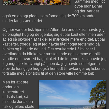
Sammen med lidt
dybe indhak her
og der, var det
også en oplagt plads, som formentlig de 700 km andre
steder langs øen er det.
Og her var der fisk hjemme. Allerede i andet kast, havde jeg
et forsigtigt hug og det gentog sig et par kast efter, men uden
at jeg så skyggen af fisk eller mærkede mere end det. Et par
kast efter, troede jeg at jeg havde fået noget fedtemøg på
blinket og hjulede det ind. Det resulterede i 3 hvirvler i
overfladen da blinket var næsten inde og i samme øjeblik
vendte en havørred bag blinket. I de følgende kast havde jeg
2 gange fisk kortvarigt på, men da jeg havde set følgeren
blev de forsigtige hug også henledt til revkonger og fiskeriet
fortsatte med stor tiltro til at den store ville komme forbi.
Men for at gøre
endnu en
koncentreret
indsats kort, så
mistede Jonas en
fisk og ellers skete