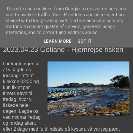
This site uses cookies from Google to deliver its services
fiskedagbog.dk
and to analyze traffic. Your IP address and user-agent are
shared with Google along with performance and security
metrics to ensure quality of service, generate usage
Havørredfiskeri, tordenvejr og rav i (en skøn?) tre-enighed
statistics, and to detect and address abuse.
LEARN MORE
GOT IT
søndag den 23. april 2023
2023.04.23 Gotland - Hjemrejse fiskeri
I betragtningen af
at vi lagde os
torsdag "aften"
klokken 02:30 og
kun fik et par
timers søvn til
fredag, hvor vi
fiskede hele
dagen. Lagde os
ved midnat fredag
og lørdag aften,
efter 2 dage med fuld indsats på kysten, så var jeg pænt