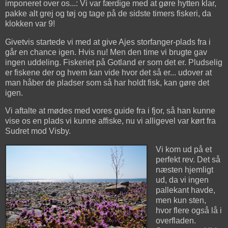
imponeret over os...: Vi var færdige med at gøre hytten klar,
pakke alt grej og tøj og tage på de sidste timers fiskeri, da
klokken var 9!
Givetvis startede vi med at give Ajes storfanger-plads fra i
går en chance igen. Hvis nu! Men den time vi brugte gav
ingen uddeling. Fiskeriet på Gotland er som det er. Pludselig
er fiskene der og hvem kan vide hvor det så er... udover at
man håber de pladser som så har holdt fisk, kan gøre det
igen.
Vi aftalte at mødes med vores guide fra i fjor, så han kunne
vise os en plads vi kunne affiske, nu vi alligevel var kørt fra
Sudret mod Visby.
Vi kom ud på et
perfekt rev. Det så
næsten hjemligt
ud, da vi ingen
pallekant havde,
men kun sten,
hvor flere også lå i
overfladen.